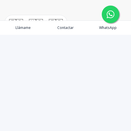
🇪🇸
🇺🇸
🇫🇷
Llámame
Contactar
WhatsApp
Propiedades
¿Por qué invertir en El Salvador?
Nosotros
Agentes
Blog Inmobiliario
Contacto