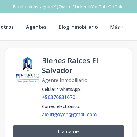
Facebook
Instagram
X (Twitter)
LinkedIn
YouTube
TikTok
otros
Agentes
Blog Inmobiliario
Más
Bienes Raices El
Salvador
Agente Inmobiliario
Celular / WhatsApp
:
+50376831670
Correo electrónico
:
ale.irigoyen@gmail.com
Llámame