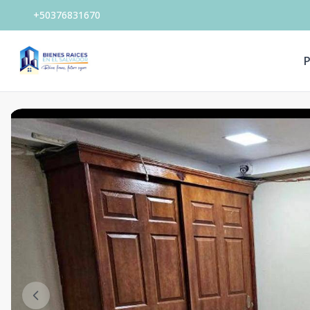
+50376831670
P