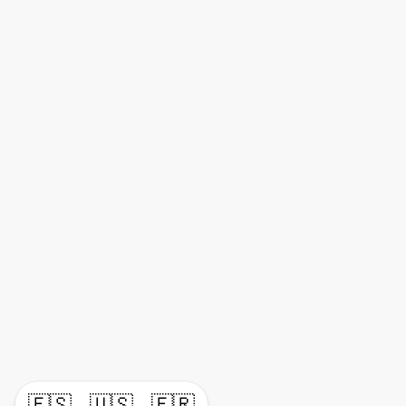
🇪🇸
🇺🇸
🇫🇷