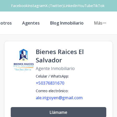
Facebook
Instagram
X (Twitter)
LinkedIn
YouTube
TikTok
otros
Agentes
Blog Inmobiliario
Más
Bienes Raices El
Salvador
Agente Inmobiliario
Celular / WhatsApp
:
+50376831670
Correo electrónico
:
ale.irigoyen@gmail.com
Llámame