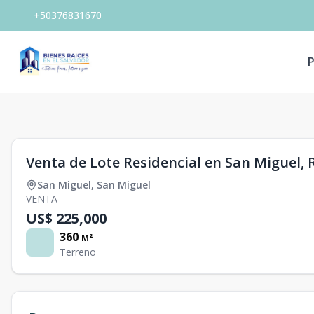
+50376831670
P
1
/
0
Venta de Lote Residencial en San Miguel, Re
San Miguel
,
San Miguel
VENTA
US$ 225,000
360
M²
Terreno