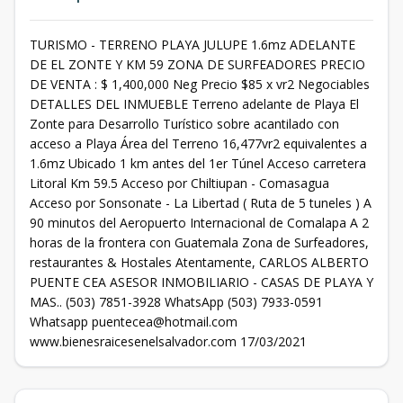
TURISMO - TERRENO PLAYA JULUPE 1.6mz ADELANTE
DE EL ZONTE Y KM 59 ZONA DE SURFEADORES PRECIO
DE VENTA : $ 1,400,000 Neg Precio $85 x vr2 Negociables
DETALLES DEL INMUEBLE Terreno adelante de Playa El
Zonte para Desarrollo Turístico sobre acantilado con
acceso a Playa Área del Terreno 16,477vr2 equivalentes a
1.6mz Ubicado 1 km antes del 1er Túnel Acceso carretera
Litoral Km 59.5 Acceso por Chiltiupan - Comasagua
Acceso por Sonsonate - La Libertad ( Ruta de 5 tuneles ) A
90 minutos del Aeropuerto Internacional de Comalapa A 2
horas de la frontera con Guatemala Zona de Surfeadores,
restaurantes & Hostales Atentamente, CARLOS ALBERTO
PUENTE CEA ASESOR INMOBILIARIO - CASAS DE PLAYA Y
MAS.. (503) 7851-3928 WhatsApp (503) 7933-0591
Whatsapp puentecea@hotmail.com
www.bienesraicesenelsalvador.com 17/03/2021