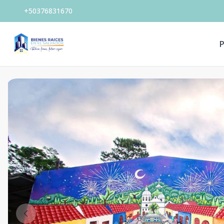
+50376831670
P