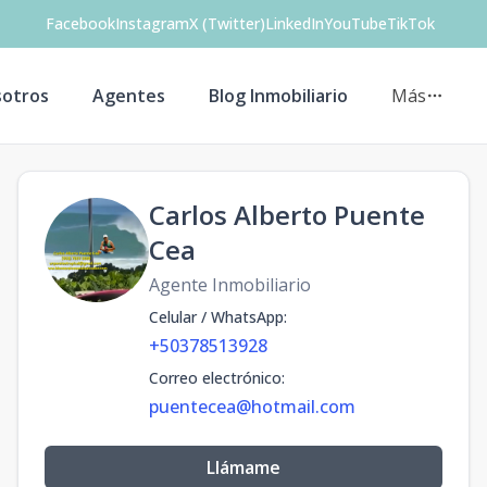
Facebook
Instagram
X (Twitter)
LinkedIn
YouTube
TikTok
otros
Agentes
Blog Inmobiliario
Más
Carlos Alberto Puente
Cea
Agente Inmobiliario
Celular / WhatsApp
:
+50378513928
Correo electrónico
:
puentecea@hotmail.com
Llámame