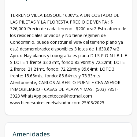
TERRENO VILLA BOSQUE 1630vr2 A UN COSTADO DE
LAS PILETAS Y LA FLORESTA PRECIO DE VENTA : $
326,000 Precio de cada terreno : $200 x vr2 Esta afuera de
los residenciales privados y No tiene régimen de
Condominio, puede construir el 90% del terreno plano ya
está desmembrado; disponibles 3 lotes de 1,630.87 vr2
Aprox. Hay planos y topografía es plana D I S P O N I B L E
S LOTE 1 frente 32.07mt, fondo 83.90mt y 72.22mt; LOTE
2 frente: 21.21mt, fondo: 72.22mt y 85.64mt; LOTE 3
frente: 15.65mts, fondo: 85.64mts y 73.33mts
Atentamente, CARLOS ALBERTO PUENTE CEA ASESOR
INMOBILIARIO - CASAS DE PLAYA Y MAS.. (503) 7851-
3928 WhatsApp puentecea@hotmail.com
www.bienesraicesenelsalvador.com 25/03/2025
Amenidades