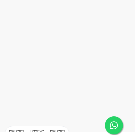
🇪🇸
🇺🇸
🇫🇷