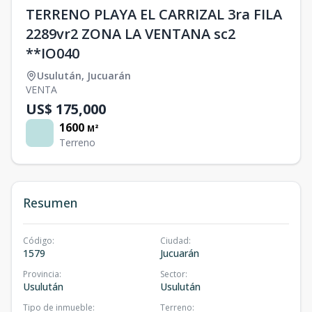
TERRENO PLAYA EL CARRIZAL 3ra FILA
2289vr2 ZONA LA VENTANA sc2
**IO040
Usulután
,
Jucuarán
VENTA
US$ 175,000
1600
M²
Terreno
Resumen
Código
:
Ciudad
:
1579
Jucuarán
Provincia
:
Sector
:
Usulután
Usulután
Tipo de inmueble
:
Terreno
: