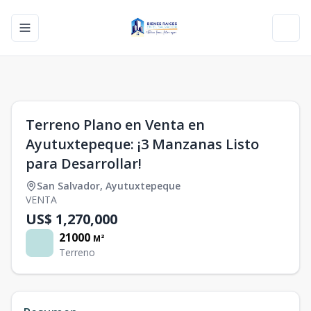
Toggle navigation menu
Toggl
1
/
0
Terreno Plano en Venta en
Ayutuxtepeque: ¡3 Manzanas Listo
para Desarrollar!
San Salvador
,
Ayutuxtepeque
VENTA
US$ 1,270,000
21000
M²
Terreno