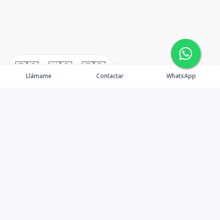
🇪🇸
🇺🇸
🇫🇷
Llámame
Contactar
WhatsApp
Propiedades
¿Por qué invertir en El Salvador?
Nosotros