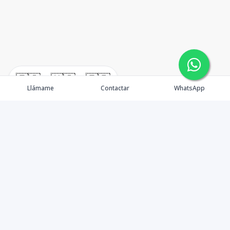
🇪🇸
🇺🇸
🇫🇷
Llámame
Contactar
WhatsApp
Propiedades
¿Por qué invertir en El Salvador?
Nosotros