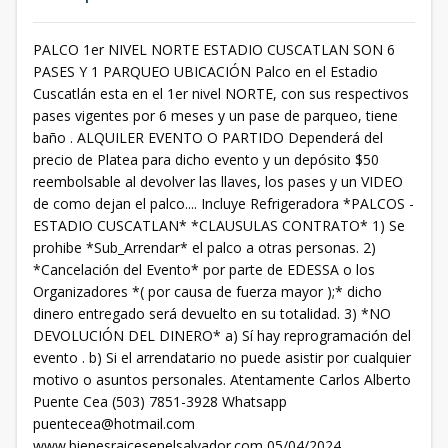
PALCO 1er NIVEL NORTE ESTADIO CUSCATLAN SON 6
PASES Y 1 PARQUEO UBICACIÓN Palco en el Estadio
Cuscatlán esta en el 1er nivel NORTE, con sus respectivos
pases vigentes por 6 meses y un pase de parqueo, tiene
baño . ALQUILER EVENTO O PARTIDO Dependerá del
precio de Platea para dicho evento y un depósito $50
reembolsable al devolver las llaves, los pases y un VIDEO
de como dejan el palco.... Incluye Refrigeradora *PALCOS -
ESTADIO CUSCATLAN* *CLAUSULAS CONTRATO* 1) Se
prohibe *Sub_Arrendar* el palco a otras personas. 2)
*Cancelación del Evento* por parte de EDESSA o los
Organizadores *( por causa de fuerza mayor );* dicho
dinero entregado será devuelto en su totalidad. 3) *NO
DEVOLUCIÓN DEL DINERO* a) Sí hay reprogramación del
evento . b) Si el arrendatario no puede asistir por cualquier
motivo o asuntos personales. Atentamente Carlos Alberto
Puente Cea (503) 7851-3928 Whatsapp
puentecea@hotmail.com
www.bienesraicesenelsalvador.com 05/04/2024