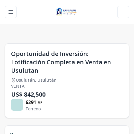
Toggle navigation menu
Toggl
1
/
0
Oportunidad de Inversión:
Lotificación Completa en Venta en
Usulutan
Usulután
,
Usulután
VENTA
US$ 842,500
6291
M²
Terreno