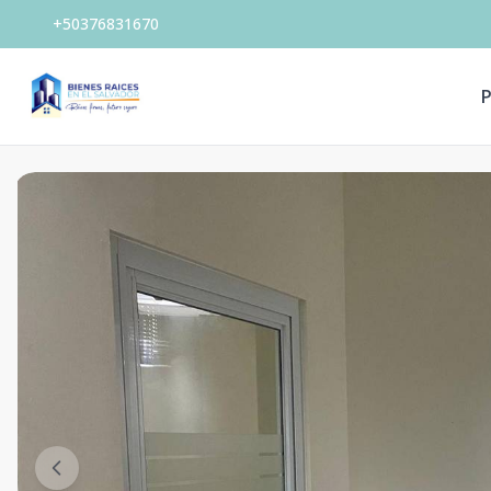
+50376831670
P