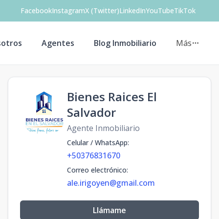
Facebook
Instagram
X (Twitter)
LinkedIn
YouTube
TikTok
otros
Agentes
Blog Inmobiliario
Más
Bienes Raices El
Salvador
Agente Inmobiliario
Celular / WhatsApp
:
+50376831670
Correo electrónico
:
ale.irigoyen@gmail.com
Llámame