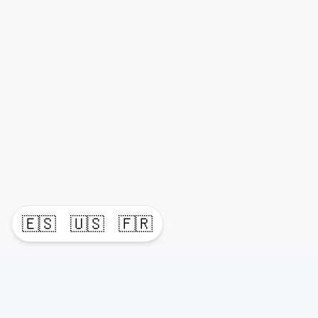
🇪🇸
🇺🇸
🇫🇷