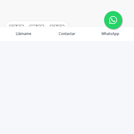
🇪🇸
🇺🇸
🇫🇷
Llámame
Contactar
WhatsApp
Propiedades
¿Por qué invertir en El Salvador?
Nosotros
Agentes
Blog Inmobiliario
Contacto