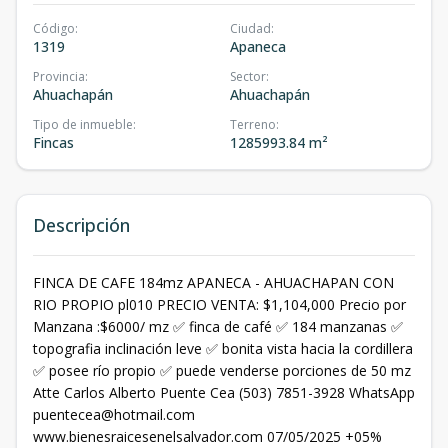
Código
:
Ciudad
:
1319
Apaneca
Provincia
:
Sector
:
Ahuachapán
Ahuachapán
Tipo de inmueble
:
Terreno
:
Fincas
1285993.84 m²
Descripción
FINCA DE CAFE 184mz APANECA - AHUACHAPAN CON
RIO PROPIO pl010 PRECIO VENTA: $1,104,000 Precio por
Manzana :$6000/ mz ✅ finca de café ✅ 184 manzanas ✅
topografia inclinación leve ✅ bonita vista hacia la cordillera
✅ posee río propio ✅ puede venderse porciones de 50 mz
Atte Carlos Alberto Puente Cea (503) 7851-3928 WhatsApp
puentecea@hotmail.com
www.bienesraicesenelsalvador.com 07/05/2025 +05%