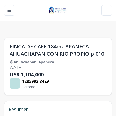
Toggle navigation menu
Toggl
1
/
0
FINCA DE CAFE 184mz APANECA -
AHUACHAPAN CON RIO PROPIO pl010
Ahuachapán
,
Apaneca
VENTA
US$ 1,104,000
1285993.84
M²
Terreno
Resumen