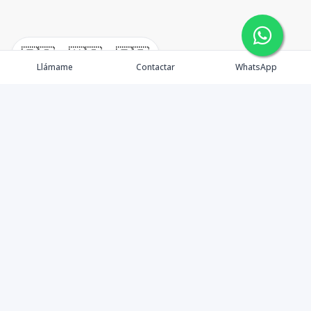
🇪🇸
🇺🇸
🇫🇷
Llámame
Contactar
WhatsApp
Propiedades
¿Por qué invertir en El Salvador?
Nosotros
Agentes
Blog Inmobiliario
Contacto