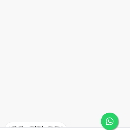
🇪🇸
🇺🇸
🇫🇷