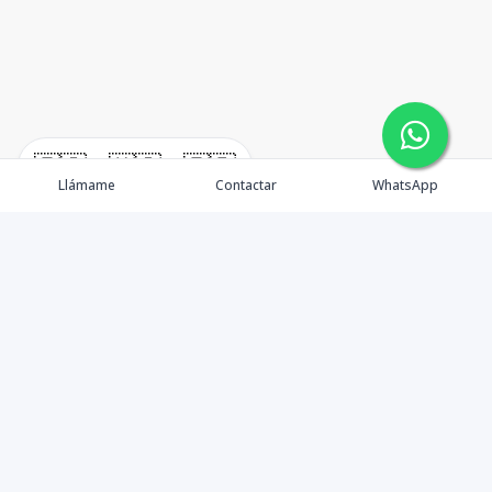
🇪🇸
🇺🇸
🇫🇷
Llámame
Contactar
WhatsApp
Propiedades
¿Por qué invertir en El Salvador?
Nosotros