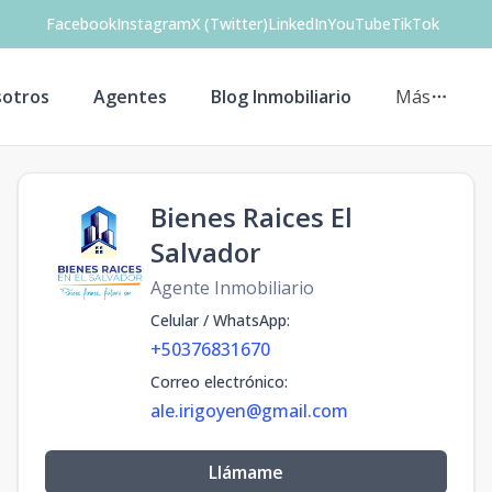
Facebook
Instagram
X (Twitter)
LinkedIn
YouTube
TikTok
otros
Agentes
Blog Inmobiliario
Más
Bienes Raices El
Salvador
Agente Inmobiliario
Celular / WhatsApp
:
+50376831670
Correo electrónico
:
ale.irigoyen@gmail.com
Llámame