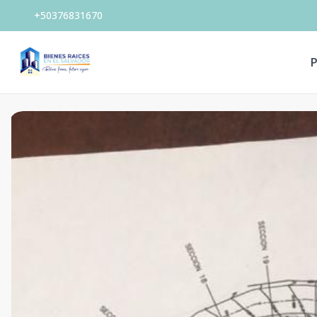
+50376831670
P