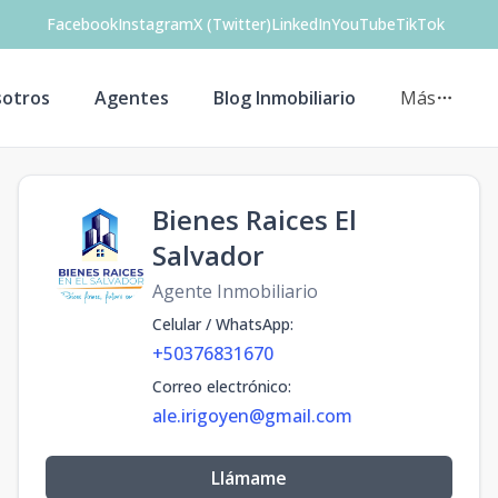
Facebook
Instagram
X (Twitter)
LinkedIn
YouTube
TikTok
otros
Agentes
Blog Inmobiliario
Más
Bienes Raices El
Salvador
Agente Inmobiliario
Celular / WhatsApp
:
+50376831670
Correo electrónico
:
ale.irigoyen@gmail.com
Llámame