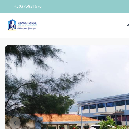
+50376831670
P