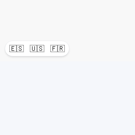
🇪🇸
🇺🇸
🇫🇷