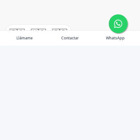
🇪🇸
🇺🇸
🇫🇷
Llámame
Contactar
WhatsApp
Propiedades
¿Por qué invertir en El Salvador?
Nosotros
Agentes
Blog Inmobiliario
Contacto