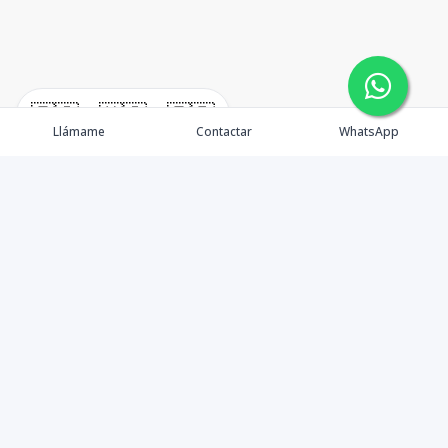
🇪🇸
🇺🇸
🇫🇷
Llámame
Contactar
WhatsApp
Propiedades
¿Por qué invertir en El Salvador?
Nosotros
Agentes
Blog Inmobiliario
Contacto