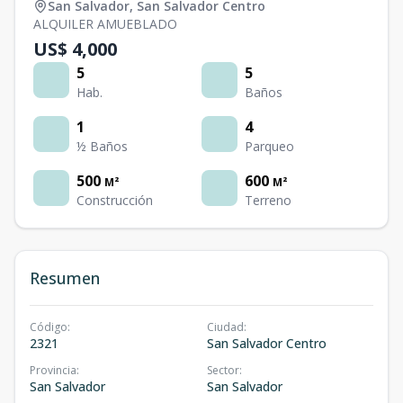
San Salvador
,
San Salvador Centro
ALQUILER AMUEBLADO
US$ 4,000
5
5
Hab.
Baños
1
4
½ Baños
Parqueo
500
600
M²
M²
Construcción
Terreno
Resumen
Código
:
Ciudad
:
2321
San Salvador Centro
Provincia
:
Sector
:
San Salvador
San Salvador