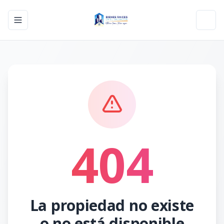
Toggle navigation menu
Toggl
404
La propiedad no existe
o no está disponible