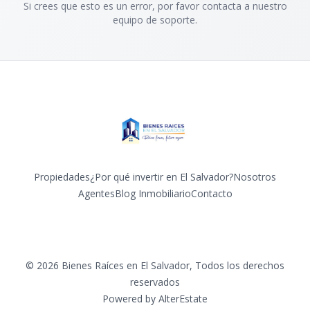
Si crees que esto es un error, por favor contacta a nuestro
equipo de soporte.
Propiedades
¿Por qué invertir en El Salvador?
Nosotros
Agentes
Blog Inmobiliario
Contacto
Facebook
Instagram
Twitter
LinkedIn
YouTube
TikTok
©
2026
Bienes Raíces en El Salvador
,
Todos los derechos
reservados
Powered by
AlterEstate