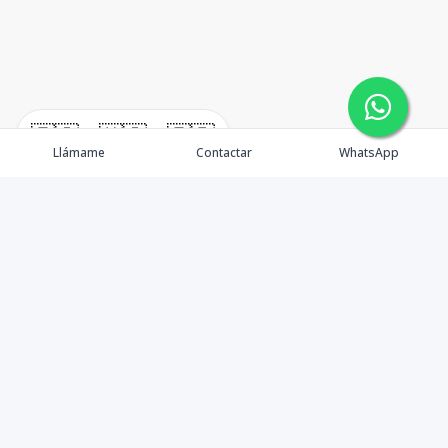
🇪🇸
🇺🇸
🇫🇷
Llámame
Contactar
WhatsApp
Propiedades
¿Por qué invertir en El Salvador?
Nosotros