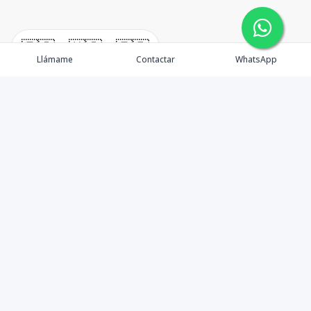
🇪🇸
🇺🇸
🇫🇷
Llámame
Contactar
WhatsApp
Propiedades
¿Por qué invertir en El Salvador?
Nosotros
Agentes
Blog Inmobiliario
Contacto